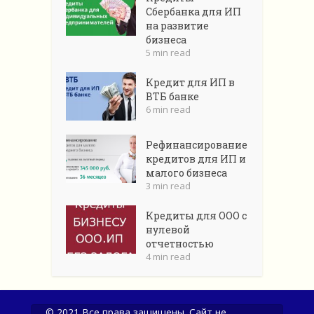
Сбербанка для ИП
на развитие
бизнеса
5 min read
Кредит для ИП в
ВТБ банке
6 min read
Рефинансирование
кредитов для ИП и
малого бизнеса
3 min read
Кредиты для ООО с
нулевой
отчетностью
4 min read
© 2021 Все права защищены. Сайт не